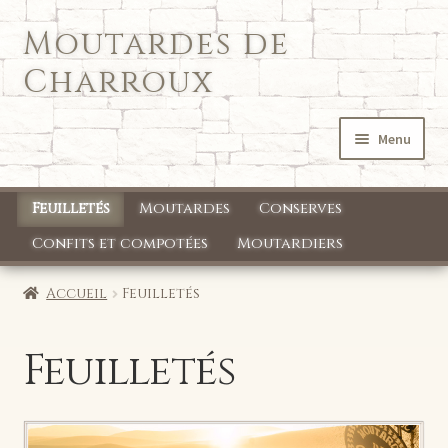
Moutardes de
Aller
Aller
à
au
Charroux
la
contenu
navigation
Menu
Accueil
Feuilletés
Moutardes
Conserves
Qui sommes nous ?
Confits et compotées
Moutardiers
Mon compte
Accueil
Feuilletés
Boutique
Feuilletés