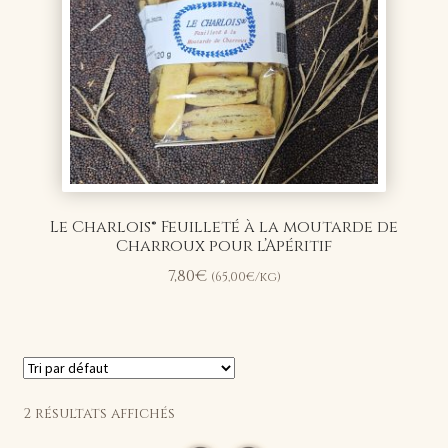
Le Charlois® Feuilleté à la moutarde de
Charroux pour l’Apéritif
7,80
€
(
65,00
€
/kg)
2 résultats affichés