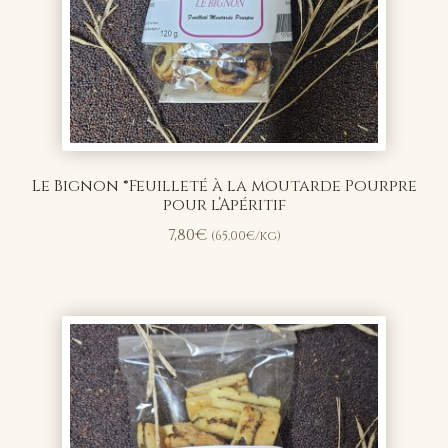
Le Bignon ®Feuilleté à la moutarde Pourpre
pour l’Apéritif
7,80
€
(
65,00
€
/kg)