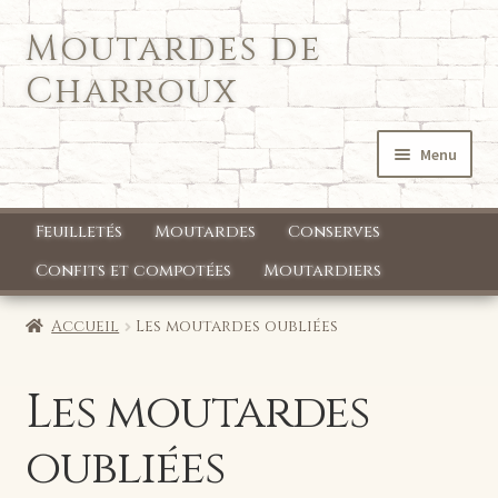
Moutardes de
Aller
Aller
à
au
Charroux
la
contenu
navigation
Menu
Accueil
Feuilletés
Moutardes
Conserves
Qui sommes nous ?
Confits et compotées
Moutardiers
Mon compte
Accueil
Les moutardes oubliées
Boutique
Les moutardes
oubliées