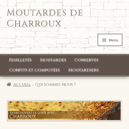
Moutardes de
Aller
Aller
à
au
Charroux
la
contenu
navigation
Menu
Accueil
Feuilletés
Moutardes
Conserves
Qui sommes nous ?
Confits et compotées
Moutardiers
Mon compte
Accueil
Qui sommes nous ?
Boutique