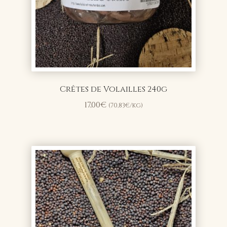
Crêtes de Volailles 240g
17,00
€
(
70,83
€
/kg)