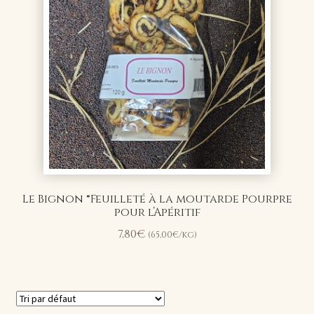
Le Bignon ®Feuilleté à la moutarde Pourpre
pour l’Apéritif
7,80
€
(
65,00
€
/kg)