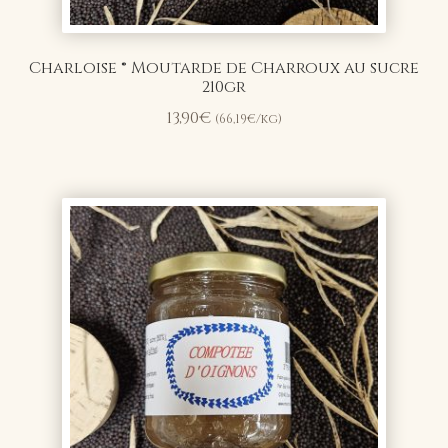
Charloise ® Moutarde de Charroux au sucre
210gr
13,90
€
(
66,19
€
/kg)