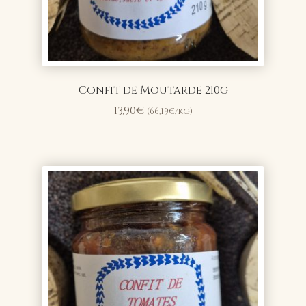
Confit de Moutarde 210g
13,90
€
(
66,19
€
/kg)