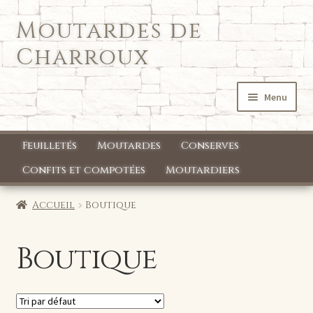
Moutardes de
Aller
Aller
à
au
Charroux
la
contenu
navigation
Menu
Accueil
Feuilletés
Moutardes
Conserves
Qui sommes nous ?
Confits et compotées
Moutardiers
Mon compte
Accueil
Boutique
Boutique
Boutique