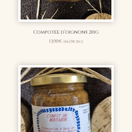
Compotée d’oignons 210g
13,90
€
(
66,19
€
/kg)