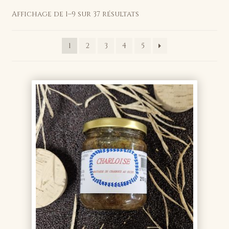
Affichage de 1–9 sur 37 résultats
1
2
3
4
5