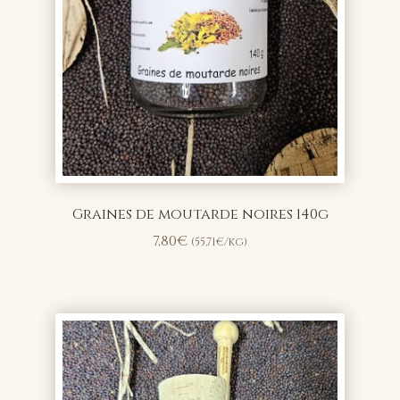
Graines de moutarde noires 140g
7,80
€
(
55,71
€
/kg)