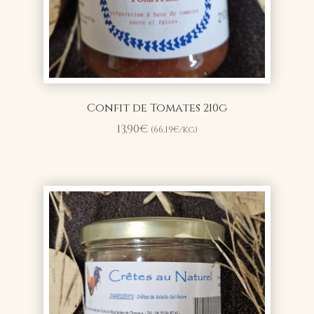
Confit de Tomates 210g
13,90
€
(
66,19
€
/kg)