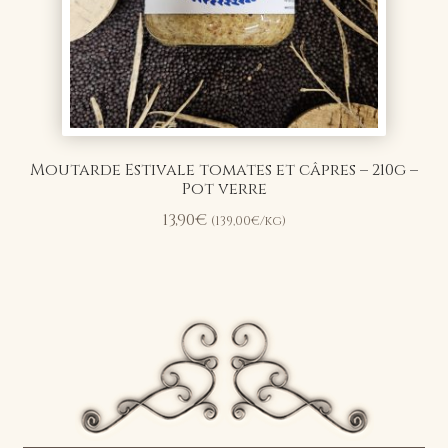
Moutarde Estivale tomates et câpres – 210g –
Pot verre
13,90
€
(
139,00
€
/kg)