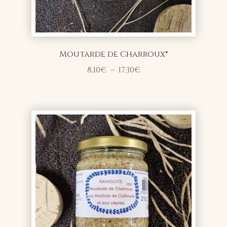
Moutarde de Charroux®
Plage
8,10
€
–
17,30
€
de
prix :
8,10€
à
17,30€