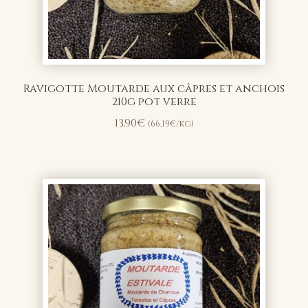
Ravigotte Moutarde aux câpres et anchois
210g pot verre
13,90
€
(
66,19
€
/kg)