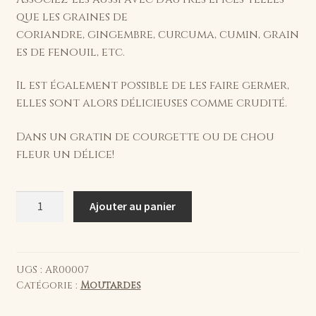
que les
graines de
coriandre
,
gingembre
,
curcuma
,
cumin
,
grain
es de fenouil
, etc.
Il est également possible de les faire germer,
elles sont alors délicieuses comme crudité.
Dans un gratin de courgette ou de chou
fleur un délice!
quantité
Ajouter au panier
de
Graines
de
moutarde
UGS :
AR00007
Catégorie :
Moutardes
noires
140g