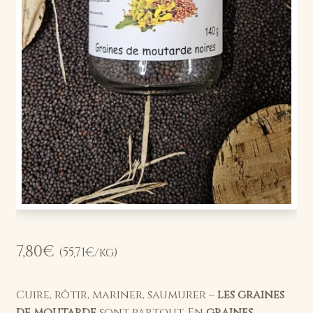
7,80
€
(
55,71
€
/kg)
Cuire, rôtir, mariner, saumurer –
les graines
de moutarde
sont partout. En
graines