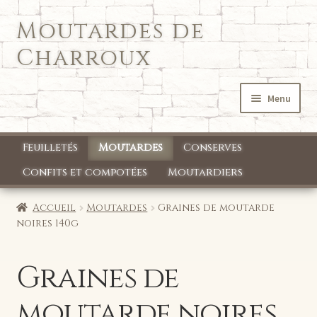
Moutardes de
Aller
Aller
à
au
Charroux
la
contenu
navigation
Menu
Accueil
Feuilletés
Moutardes
Conserves
Qui sommes nous ?
Confits et compotées
Moutardiers
Mon compte
Accueil
Moutardes
Graines de moutarde
noires 140g
Boutique
Graines de
moutarde noires