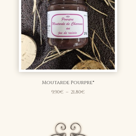
Moutarde Pourpre®
Plage
9,90
€
–
21,80
€
de
prix :
9,90€
à
21,80€