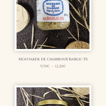
Moutarde de Charroux Basilic 5%
Plage
9,70
€
–
12,20
€
de
prix :
9,70€
à
12,20€