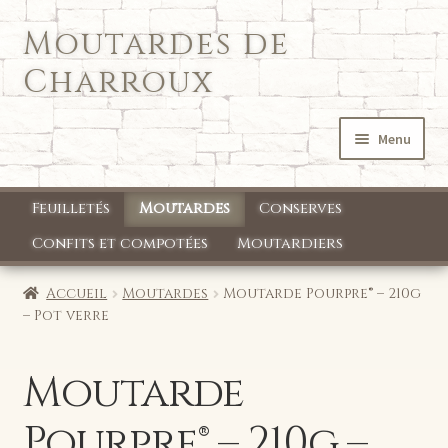
Moutardes de
Aller
Aller
à
au
Charroux
la
contenu
navigation
Menu
Accueil
Feuilletés
Moutardes
Conserves
Qui sommes nous ?
Confits et compotées
Moutardiers
Mon compte
Accueil
Moutardes
Moutarde Pourpre® – 210g
– Pot verre
Boutique
Moutarde
Pourpre® – 210g –