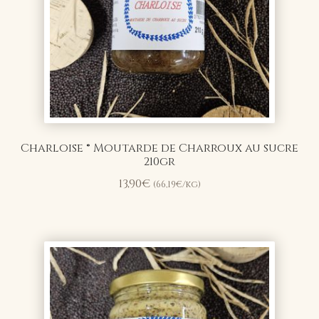
Charloise ® Moutarde de Charroux au sucre
210gr
13,90
€
(
66,19
€
/kg)