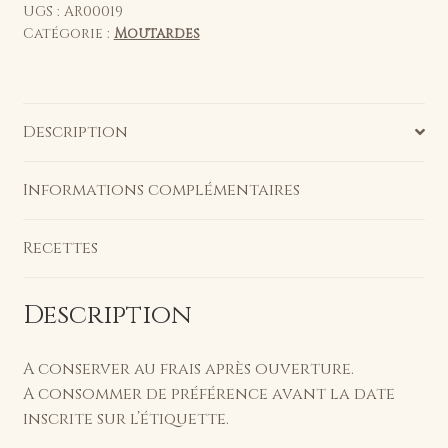
-
UGS :
AR00019
Catégorie :
Moutardes
210g
-
Pot
verre
Description
Informations complémentaires
Recettes
Description
A conserver au frais après ouverture.
A consommer de préférence avant la date
inscrite sur l’étiquette.