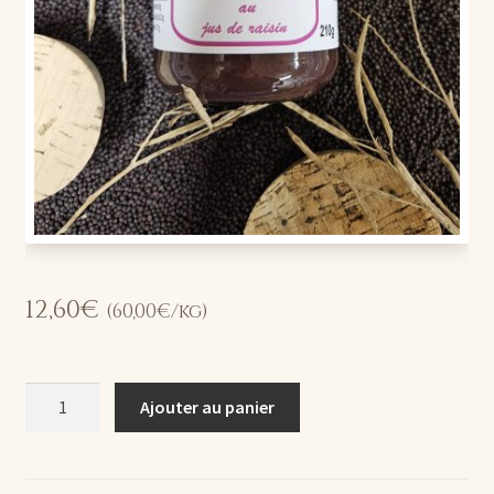
12,60
€
(
60,00
€
/kg)
quantité
Ajouter au panier
de
Moutarde
Pourpre®