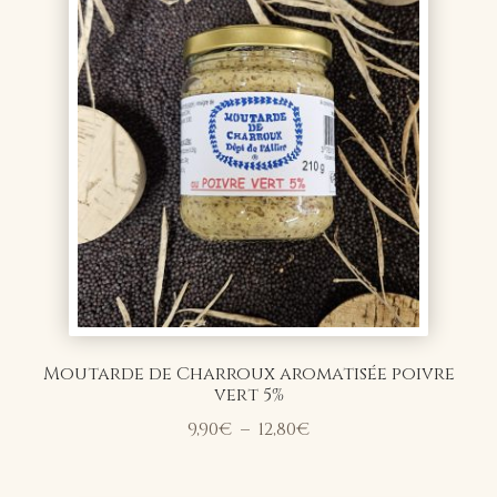
12,80€
Moutarde de Charroux aromatisée poivre
vert 5%
Plage
9,90
€
–
12,80
€
de
prix :