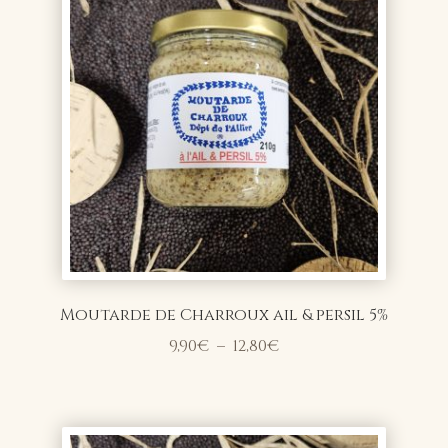
Moutarde de Charroux ail & persil 5%
Plage
9,90
€
–
12,80
€
de
prix :
9,90€
à