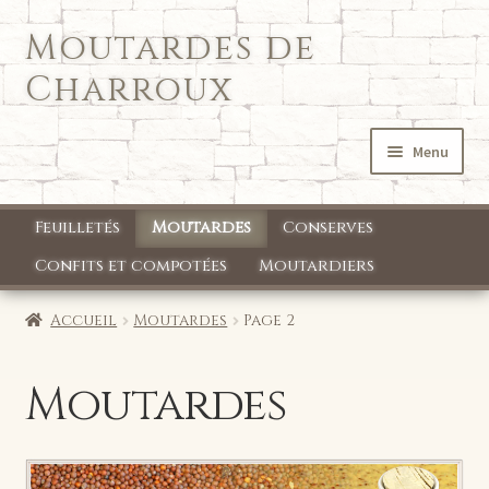
Moutardes de
Aller
Aller
à
au
Charroux
la
contenu
navigation
Menu
Accueil
Feuilletés
Moutardes
Conserves
Qui sommes nous ?
Confits et compotées
Moutardiers
Mon compte
Accueil
Moutardes
Page 2
Boutique
Moutardes