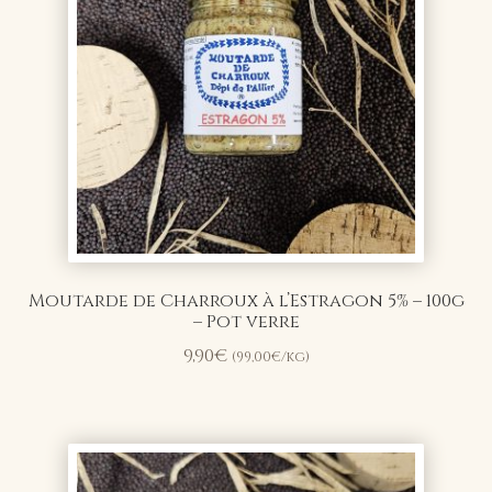
Moutarde de Charroux à l’Estragon 5% – 100g
– Pot verre
9,90
€
(
99,00
€
/kg)