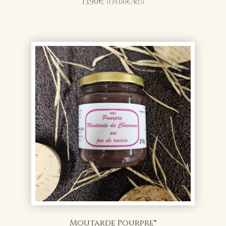
13,90
€
(
139,00
€
/kg)
Moutarde Pourpre®