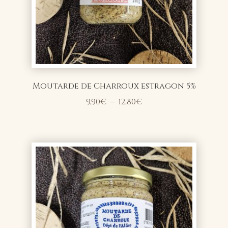
Moutarde de Charroux estragon 5%
Plage
9,90
€
–
12,80
€
de
prix :
9,90€
à
12,80€