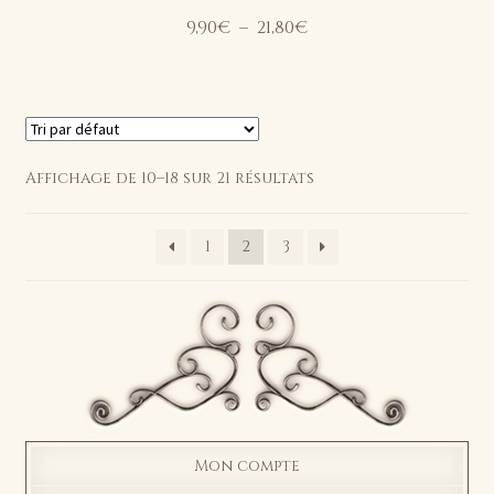
Plage
9,90
€
–
21,80
€
de
prix :
9,90€
à
21,80€
Affichage de 10–18 sur 21 résultats
1
2
3
Mon compte