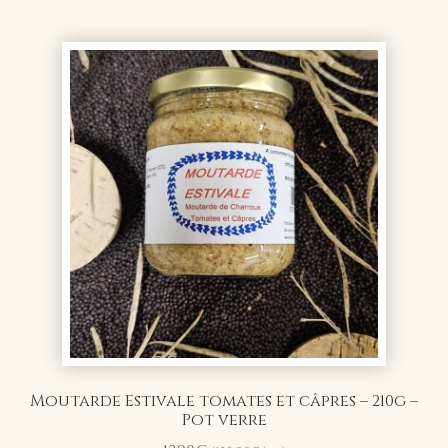
prix :
8,10€
à
17,30€
Moutarde Estivale tomates et câpres – 210g –
Pot verre