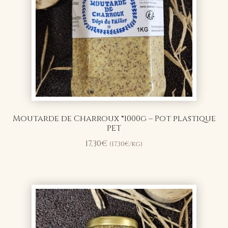
Moutarde de Charroux ®1000g – Pot plastique
PET
17,30
€
(
17,30
€
/kg)