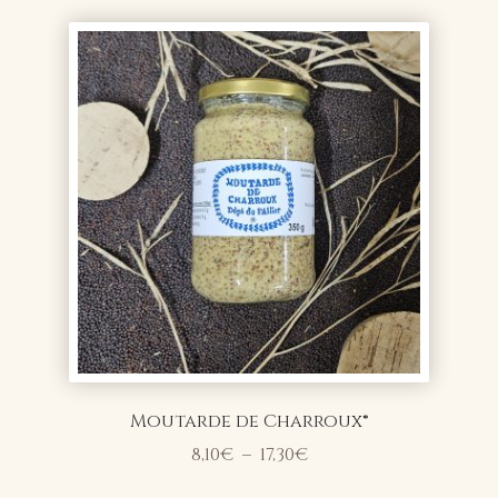
9,90€
à
12,80€
Moutarde de Charroux®
Plage
8,10
€
–
17,30
€
de