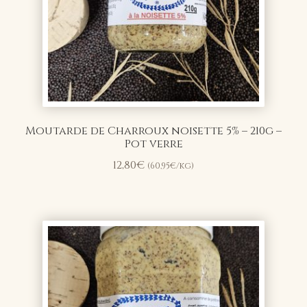
Moutarde de Charroux noisette 5% – 210g –
Pot verre
12,80
€
(
60,95
€
/kg)