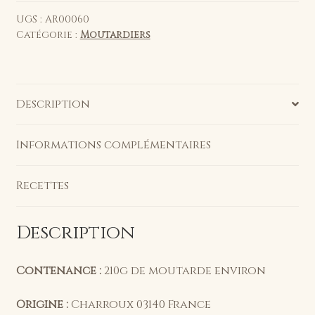
grès
Armes
UGS :
AR00060
Catégorie :
Moutardiers
vide
Description
Informations complémentaires
Recettes
Description
Contenance :
210g de moutarde environ
Origine :
Charroux 03140 France