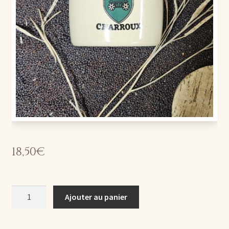
18,50
€
quantité
Ajouter au panier
de
Pot