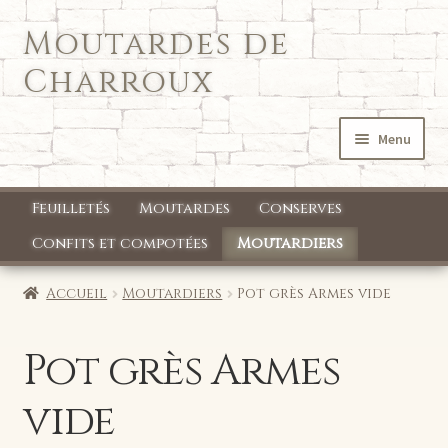
Moutardes de
Aller
Aller
à
au
Charroux
la
contenu
navigation
Menu
Accueil
Feuilletés
Moutardes
Conserves
Qui sommes nous ?
Confits et compotées
Moutardiers
Mon compte
Accueil
Moutardiers
Pot grès Armes vide
Boutique
Pot grès Armes
vide