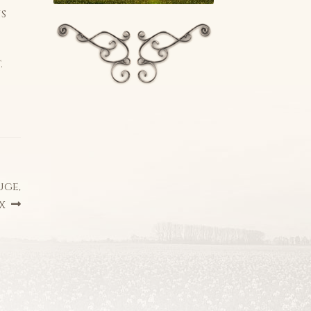
ns
.
uge,
x