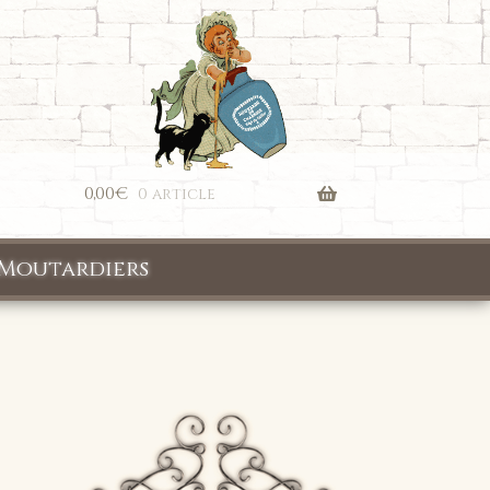
0,00
€
0 article
Moutardiers