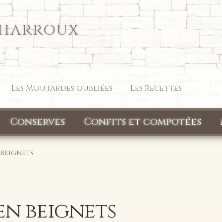
Charroux
Les Moutardes oubliées
Les Recettes
Conserves
Confits et compotées
 beignets
en beignets