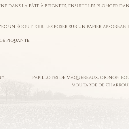
ne dans la pâte à beignets, ensuite les plonger da
vec un égouttoir, les poser sur un papier absorbant
uce piquante.
Article
Papillotes de maquereaux, oignon ro
re
suivant :
moutarde de Charrou