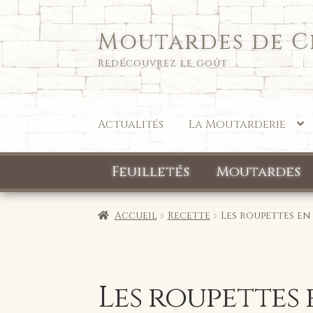
Moutardes de 
Aller
Aller
à
au
Redécouvrez le goût
la
contenu
navigation
Actualités
La Moutarderie
Feuilletés
Moutardes
Accueil
Recette
Les roupettes en
Les roupettes 