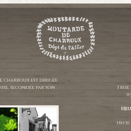
e Charroux est dirigée
rise, secondée par son
3 rue
0
Heu
14h30 