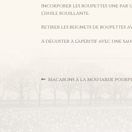
Incorporer les roupettes une par u
l’huile bouillante.
Retirer les beignets de roupettes a
A déguster à l’apéritif avec une sa
Navigation
Article
Macarons à la moutarde pourp
précédent :
de
l’article