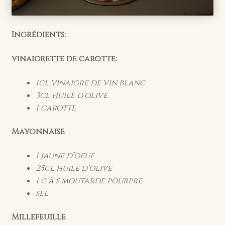
Ingrédients:
vinaigrette de carotte:
1cl vinaigre de vin blanc
3cl huile d’olive
1 carotte
Mayonnaise
1 jaune d’oeuf
25cl huile d’olive
1 c à s moutarde pourpre
sel
Millefeuille