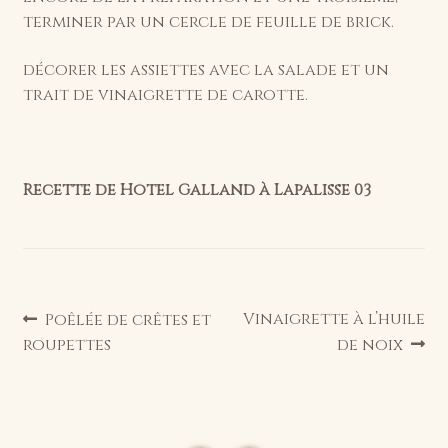
terminer par un cercle de feuille de brick.
décorer les assiettes avec la salade et un
trait de vinaigrette de carotte.
Recette de Hôtel Galland à Lapalisse 03
Navigation
Article
Article
Vinaigrette à l’huile
Poêlée de crêtes et
précédent :
suivant :
roupettes
de noix
de
l’article