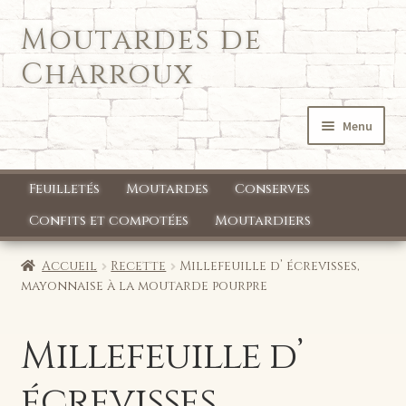
Moutardes de
Aller
Aller
à
au
Charroux
la
contenu
navigation
Menu
Accueil
Feuilletés
Moutardes
Conserves
Qui sommes nous ?
Confits et compotées
Moutardiers
Mon compte
Accueil
Recette
Millefeuille d’ écrevisses,
mayonnaise à la moutarde pourpre
Boutique
Millefeuille d’
écrevisses,