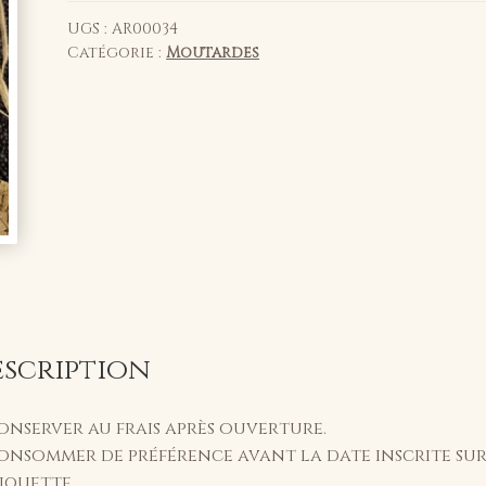
au
miel
UGS :
AR00034
Catégorie :
Moutardes
d'Auvergne
&
pain
d'épices
210g
pot
verre
escription
onserver au frais après ouverture.
onsommer de préférence avant la date inscrite su
tiquette.