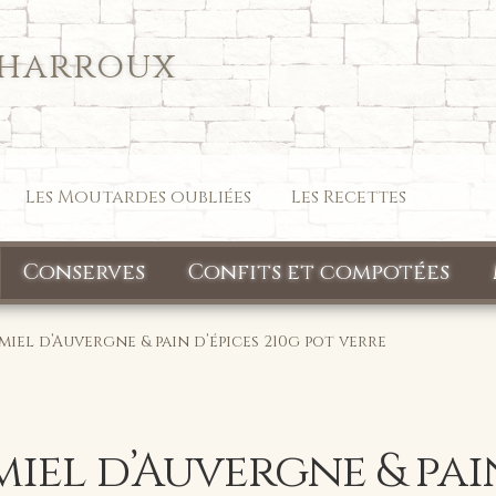
Charroux
Les Moutardes oubliées
Les Recettes
Conserves
Confits et compotées
iel d’Auvergne & pain d’épices 210g pot verre
iel d’Auvergne & pai