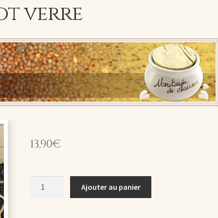
pot verre
13,90
€
quantité
Ajouter au panier
de
Moutarde