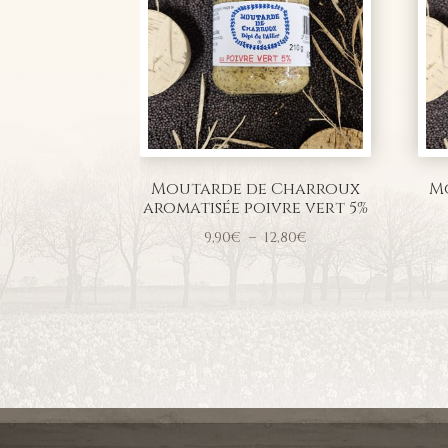
Moutarde de Charroux
M
aromatisée poivre vert 5%
Plage
9,90
€
–
12,80
€
de
prix :
9,90€
à
12,80€