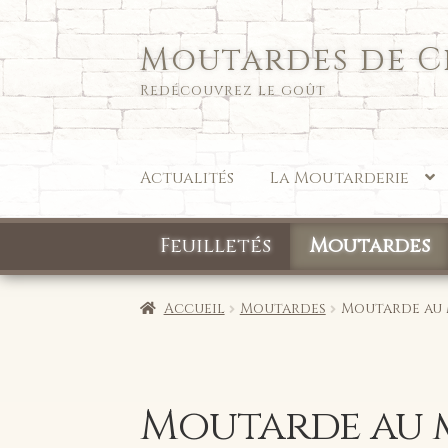
Moutardes de 
Aller
Aller
à
au
Redécouvrez le goût
la
contenu
navigation
Actualités
La Moutarderie
Feuilletés
Moutardes
Accueil
Moutardes
Moutarde au m
Moutarde au m