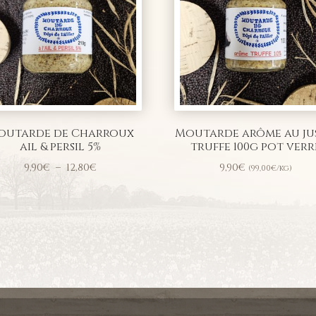
outarde de Charroux
Moutarde arôme au ju
ail & persil 5%
truffe 100g pot verr
Plage
9,90
€
–
12,80
€
9,90
€
(
99,00
€
/kg)
de
prix :
9,90€
à
12,80€