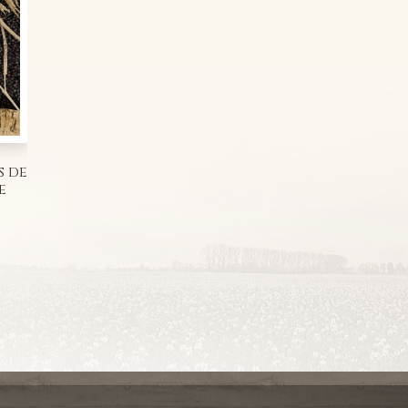
s de
e