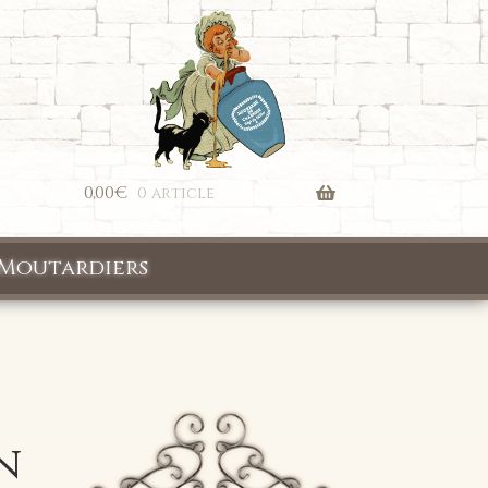
0,00
€
0 article
Moutardiers
n